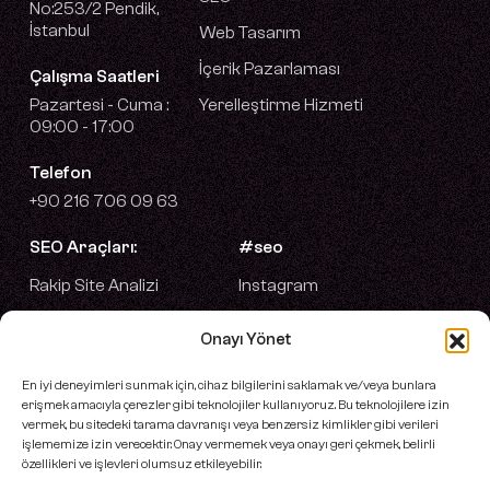
No:253/2 Pendik,
İstanbul
Web Tasarım
İçerik Pazarlaması
Çalışma Saatleri
Pazartesi - Cuma :
Yerelleştirme Hizmeti
09:00 - 17:00
Telefon
+90 216 706 09 63
SEO Araçları:
#seo
Rakip Site Analizi
Instagram
Anahtar Kelime Planlayıcı
Facebook
Onayı Yönet
Makale Analiz Aracı
LinkedIn
En iyi deneyimleri sunmak için, cihaz bilgilerini saklamak ve/veya bunlara
erişmek amacıyla çerezler gibi teknolojiler kullanıyoruz. Bu teknolojilere izin
vermek, bu sitedeki tarama davranışı veya benzersiz kimlikler gibi verileri
işlememize izin verecektir. Onay vermemek veya onayı geri çekmek, belirli
özellikleri ve işlevleri olumsuz etkileyebilir.
©2025